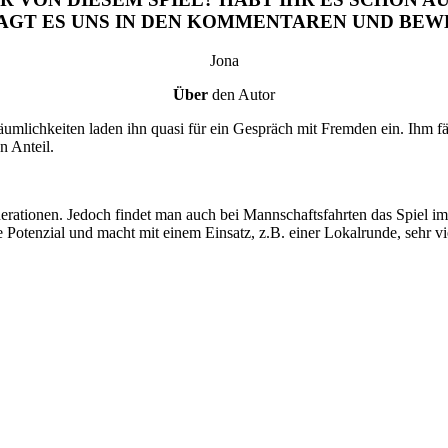
AGT ES UNS IN DEN KOMMENTAREN UND BEWE
Jona
Über
den Autor
mlichkeiten laden ihn quasi für ein Gespräch mit Fremden ein. Ihm fä
n Anteil.
nerationen. Jedoch findet man auch bei Mannschaftsfahrten das Spiel i
 Potenzial und macht mit einem Einsatz, z.B. einer Lokalrunde, sehr vi