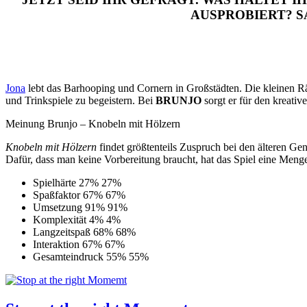
AUSPROBIERT? S
Jona
lebt das Barhooping und Cornern in Großstädten. Die kleinen Räu
und Trinkspiele zu begeistern. Bei
BRUNJO
sorgt er für den kreative
Meinung Brunjo – Knobeln mit Hölzern
Knobeln mit Hölzern
findet größtenteils Zuspruch bei den älteren Ge
Dafür, dass man keine Vorbereitung braucht, hat das Spiel eine Menge
Spielhärte
27%
27%
Spaßfaktor
67%
67%
Umsetzung
91%
91%
Komplexität
4%
4%
Langzeitspaß
68%
68%
Interaktion
67%
67%
Gesamteindruck
55%
55%