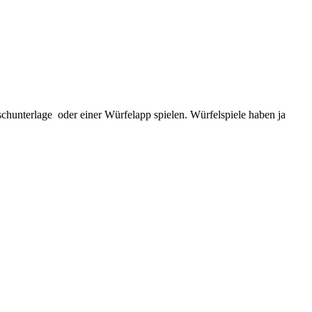
Tischunterlage oder einer Würfelapp spielen. Würfelspiele haben ja