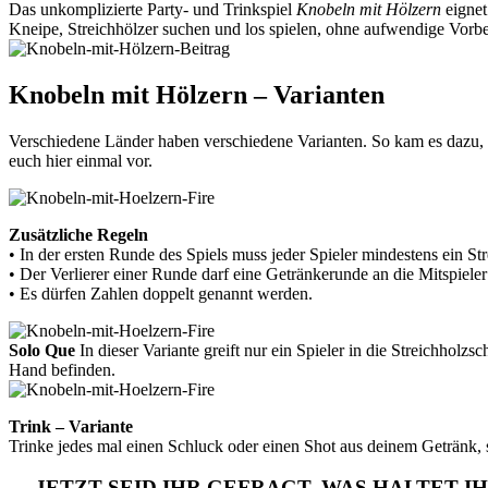
Das unkomplizierte Party- und Trinkspiel
Knobeln mit Hölzern
eignet
Kneipe, Streichhölzer suchen und los spielen, ohne aufwendige Vorbe
Knobeln mit Hölzern – Varianten
Verschiedene Länder haben verschiedene Varianten. So kam es dazu, 
euch hier einmal vor.
Zusätzliche Regeln
•
In der ersten Runde des Spiels muss jeder Spieler mindestens ein S
• Der Verlierer einer Runde darf eine Getränkerunde an die Mitspiele
• Es dürfen Zahlen doppelt genannt werden.
Solo Que
In dieser Variante greift nur ein Spieler in die Streichholzs
Hand befinden.
Trink – Variante
Trinke jedes mal einen Schluck oder einen Shot aus deinem Getränk, s
JETZT SEID IHR GEFRAGT. WAS HALTET I