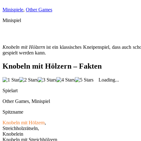
Minispiele
,
Other Games
Minispiel
Knobeln mit Hölzern
ist ein klassisches Kneipenspiel, dass auch s
gespielt werden kann.
Knobeln mit Hölzern – Fakten
Loading...
Spielart
Other Games, Minispiel
Spitzname
Knobeln mit Hölzern
,
Streichholzrätseln,
Knobelein
Knobeln mit Streichhölzern