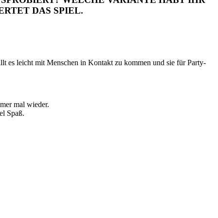
RTET DAS SPIEL.
llt es leicht mit Menschen in Kontakt zu kommen und sie für Party-
mmer mal wieder.
el Spaß.