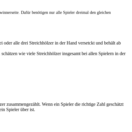
innerseite. Dafür benötigen nur alle Spieler dreimal den gleichen
 oder alle drei Streichhölzer in der Hand versetckt und behält ab
u schätzen wie viele Streichhölzer insgesamt bei allen Spielern in der
zer zusammengezählt. Wenn ein Spieler die richtige Zahl geschätzt
in Spieler über ist.