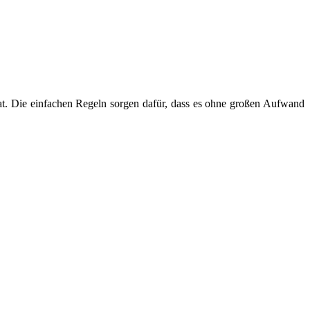
at. Die einfachen Regeln sorgen dafür, dass es ohne großen Aufwand