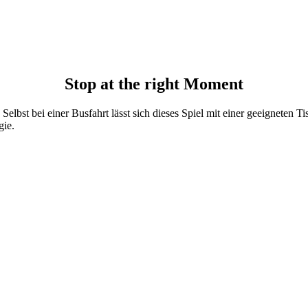
Stop at the right Moment
 Selbst bei einer Busfahrt lässt sich dieses Spiel mit einer geeigneten 
gie.