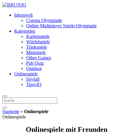
Ideenwelt
Corona Olympiade
Online Multiplayer Spiele-Olympiade
Kategorien
Kartenspiele
Würfelspiele
Trinkspiele
Minispiele
Other Games
Pub Quiz
Outdoor
Onlinespiele
Spyfall
TipsyIQ
Startseite
»
Onlinespiele
Onlinespiele
Onlinespiele mit Freunden