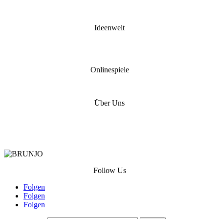
MINISPIELE
PUB Quiz
Ideenwelt
Corona Olympiade
OM Spiele Olympiade
Onlinespiele
SPYFALL
Über Uns
KONTAKT
DATENSCHUTZERKLÄRUNG
IMPRESSUM
Follow Us
Folgen
Folgen
Folgen