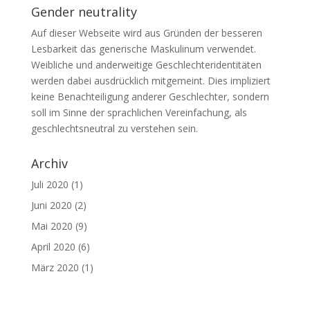
Gender neutrality
Auf dieser Webseite wird aus Gründen der besseren
Lesbarkeit das generische Maskulinum verwendet.
Weibliche und anderweitige Geschlechteridentitäten
werden dabei ausdrücklich mitgemeint. Dies impliziert
keine Benachteiligung anderer Geschlechter, sondern
soll im Sinne der sprachlichen Vereinfachung, als
geschlechtsneutral zu verstehen sein.
Archiv
Juli 2020
(1)
Juni 2020
(2)
Mai 2020
(9)
April 2020
(6)
März 2020
(1)