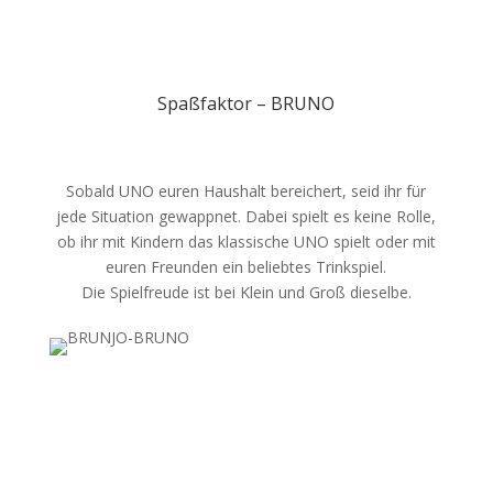
Spaßfaktor – BRUNO
Sobald UNO euren Haushalt bereichert, seid ihr für
jede Situation gewappnet. Dabei spielt es keine Rolle,
ob ihr mit Kindern das klassische UNO spielt oder mit
euren Freunden ein beliebtes Trinkspiel.
Die Spielfreude ist bei Klein und Groß dieselbe.