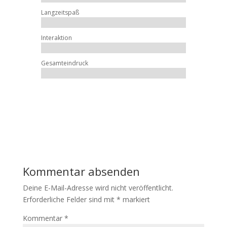
Langzeitspaß
Interaktion
Gesamteindruck
Kommentar absenden
Deine E-Mail-Adresse wird nicht veröffentlicht.
Erforderliche Felder sind mit
*
markiert
Kommentar
*