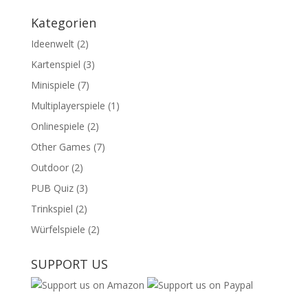
Kategorien
Ideenwelt
(2)
Kartenspiel
(3)
Minispiele
(7)
Multiplayerspiele
(1)
Onlinespiele
(2)
Other Games
(7)
Outdoor
(2)
PUB Quiz
(3)
Trinkspiel
(2)
Würfelspiele
(2)
SUPPORT US