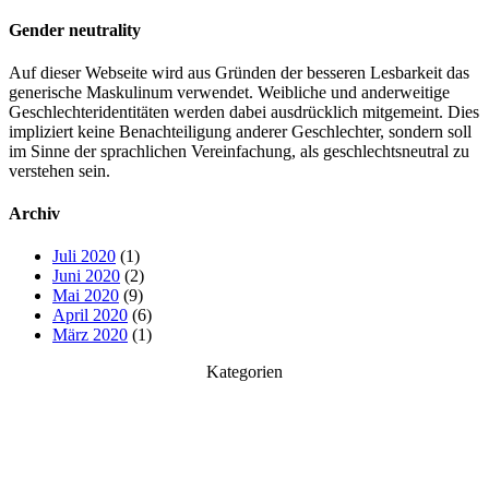
Gender neutrality
Auf dieser Webseite wird aus Gründen der besseren Lesbarkeit das
generische Maskulinum verwendet. Weibliche und anderweitige
Geschlechteridentitäten werden dabei ausdrücklich mitgemeint. Dies
impliziert keine Benachteiligung anderer Geschlechter, sondern soll
im Sinne der sprachlichen Vereinfachung, als geschlechtsneutral zu
verstehen sein.
Archiv
Juli 2020
(1)
Juni 2020
(2)
Mai 2020
(9)
April 2020
(6)
März 2020
(1)
Kategorien
KARTENSPIELE
WÜRFELSPIELE
OUTDOORSPIELE
TRINKSPIELE
OTHER GAMES