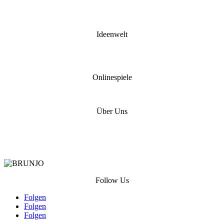
MINISPIELE
PUB Quiz
Ideenwelt
Corona Olympiade
OM Spiele Olympiade
Onlinespiele
SPYFALL
Über Uns
KONTAKT
DATENSCHUTZERKLÄRUNG
IMPRESSUM
Follow Us
Folgen
Folgen
Folgen