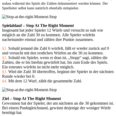
sodass während des Spiels die Zahlen dokumentiert werden können. Der
Spielleiter selbst kann natürlich ebenfalls mitspielen.
Spielablauf – Stop At The Right Moment
Insgesamt hat jeder Spieler 12 Würfe und versucht so nah wie
möglich an die Zahl 30 zu kommen. Alle Spieler würfeln
nacheinander einmal und zählen ihre Punkte zusammen.
§1.
Sobald jemand die Zahl 6 würfelt, fällt er wieder zurück auf 0
und versucht mit den restlichen Würfen an die 30 zu kommen.
§2.
Sobald ein Spieler, wenn er dran ist, „Stopp“ sagt, zählen die
Zahlen, die er bis hierhin gewürfelt hat, bis zum Ende des Spiels.
Ein erneutes würfeln ist nicht mehr möglich.
§3.
Wird die Zahl 30 übertroffen, beginnt der Spieler in der nächsten
Runde wieder bei 0.
§4.
Mit dem 12 Wurf, zählt die gesammelte Zahl.
Ziel – Stop At The Right Moment
Gewonnen hat der Spieler, der am nächsten an die 30 gekommen ist.
Bei einem Punktgleichstand, gewinnt derjenige der weniger Würfe
benötigt hat.